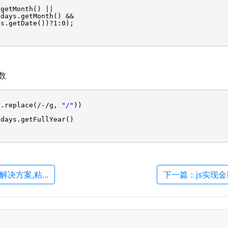
.getMonth() ||
hdays.getMonth() &&
ys.getDate())?1:0);
数
y.replace(/-/g,
"/"
))
hdays.getFullYear()
解决方案,粘...
下一篇：js实现金