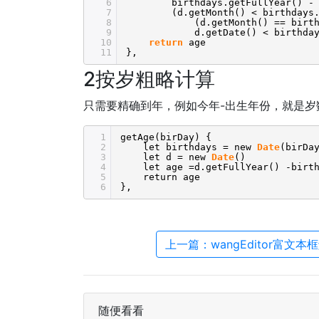
6
birthdays.getFullYear() -
7
(d.getMonth() < birthdays
8
(d.getMonth() == birt
9
d.getDate() < birthda
10
return
age
11
},
2按岁粗略计算
只需要精确到年，例如今年-出生年份，就是岁
1
getAge(birDay) {
2
let birthdays = new
Date
(birDa
3
let d = new
Date
()
4
let age =d.getFullYear() -birt
5
return age
6
},
上一篇：wangEditor富文本框
随便看看