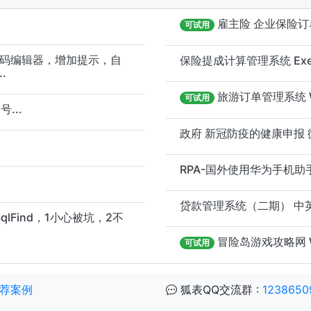
雇主险 企业保险订单
可试用
代码编辑器，增加提示，自
保险提成计算管理系统 Exe
.
旅游订单管理系统 W
可试用
...
政府 新冠防疫的健康申报 微
RPA-国外使用华为手机助手
贷款管理系统（二期） 中英文
qlFind，1小心被坑，2不
冒险岛游戏攻略网 W
可试用
荐案例
狐表QQ交流群 :
1238650