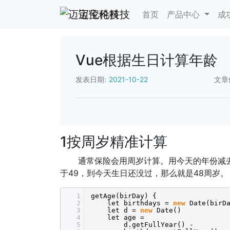
迈宝伦科技
首页
产品中心
成
Vue根据生日计算年龄
发表日期:
2021-10-22
文章
1按周岁精准计算
通常保险会用周岁计算。用今天的年份减去被保
于49，到今天生日还没过，那么就是48周岁。
1
getAge(birDay) {
2
let birthdays =
new
Date(birD
3
let d =
new
Date()
4
let age =
5
d.getFullYear() -