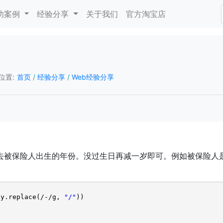
功案例
经验分享
关于我们
官方淘宝店
位置:
首页
/
经验分享
/
Web经验分享
险人出生的年份。没过生日再减一岁即可。例如被保险人是1965
ay.replace(/-/g,
"/"
))