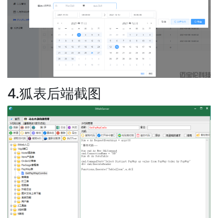
4.狐表后端截图