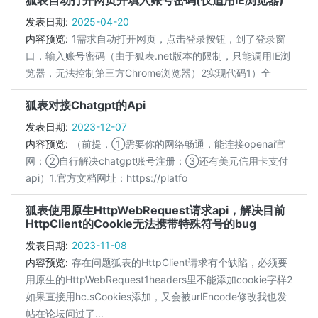
狐表自动打开网页并填入账号密码(仅适用IE浏览器)
发表日期:
2025-04-20
内容预览:
1需求自动打开网页，点击登录按钮，到了登录窗
口，输入账号密码（由于狐表.net版本的限制，只能调用IE浏
览器，无法控制第三方Chrome浏览器）2实现代码1）全
狐表对接Chatgpt的Api
发表日期:
2023-12-07
内容预览:
（前提，①需要你的网络畅通，能连接openai官
网；②自行解决chatgpt账号注册；③还有美元信用卡支付
api）1.官方文档网址：https://platfo
狐表使用原生HttpWebRequest请求api，解决目前
HttpClient的Cookie无法携带特殊符号的bug
发表日期:
2023-11-08
内容预览:
存在问题狐表的HttpClient请求有个缺陷，必须要
用原生的HttpWebRequest1headers里不能添加cookie字样2
如果直接用hc.sCookies添加，又会被urlEncode修改我也发
帖在论坛问过了...