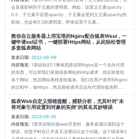
会直接影响到子元素的透明度。例如：设置父元素opacity：
0.5，子元素不设置opacity，子元素会受到父元素opacity的
影响，也会有0.5的透明度。即使设置子元素...
教你在云服务器上用宝塔的Nginx配合狐表Weui，一
键申请ssl证书，一键部署Https网站，从此轻松管理
多套狐表网站
发表日期:
2022-09-06
内容预览:
1基础知识1.1整体思路说明Nginx是一个反向代理
的东西，可以帮我们承接很多网站的Http请求，然后转发给
各个网站，然后网站再转发给狐表。我们在用户请求到Nginx
的过程中，做Https，然后接收请求后反向代理给狐表即...
狐表Web自定义报错提醒，捕获分析，尤其针对“未
将对象引用设置到对象的实例”的莫名其妙错误
发表日期:
2022-06-20
内容预览:
1需求说明在做web开发时，服务器偶尔遇到这个
错误。但是平时自己开发又没测试出这个问题。这个错误有2
个蛋疼的地方：没有告诉你什么事件触发的它弹窗后会导致