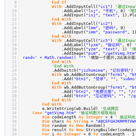
8
End
If
9
With
.AddInputCell(
"ic1"
)
'通过Inp
10
.AddLabel(
"lsj"
,
"手机"
, 0)
'增
11
.AddInput(
"isj"
,
"text"
, 1).Pl
12
End
With
13
With
.AddInputCell(
"ic2"
)
14
.AddLabel(
"lmm"
,
"密码"
, 0)
15
.AddInput(
"imm"
,
"password"
, 1
16
End
With
17
With
.AddInputCell(
"ic5"
)
'通过Inp
18
.AddLabel(
"lyzm"
,
"验证码"
, 0)
19
.AddInput(
"yzm"
,
"text"
, 1)
'
20
.AddImage(
"pim"
,
"/getVimg.htm
21
rand=' + Math.random() "
""
'增加一个图片,2比表示
22
End
With
23
'End With
24
.AddSwitch(
"jizhumima"
,
"记住密码"
)
25
With
wb.AddButtonGroup(
"form1"
,
"b
26
.Add(
"btn1"
,
"登录"
,
""
,
"submi
27
End
With
28
With
wb.AddButtonGroup(
"form1"
,
"b
29
.Add(
"btn2"
,
"免费注册"
,
""
,
"/r
30
.Add(
"btn3"
,
"忘记密码"
,
""
,
"/g
31
End
With
32
End
With
33
e.WriteString(wb.Build)
'生成网页
34
Case
"getVimg.htm"
'验证码图片获取地址
35
Dim
codeLength
As
Integer
= 4
' 验证码
36
Dim
chars
As
String
=
"ABCEFGHJKMPRTVW
37
Dim
random
As
New
Random()
38
Dim
result
As
New
StringBuilder(codeLe
39
For
i
As
Integer
= 0
To
codeLength - 1