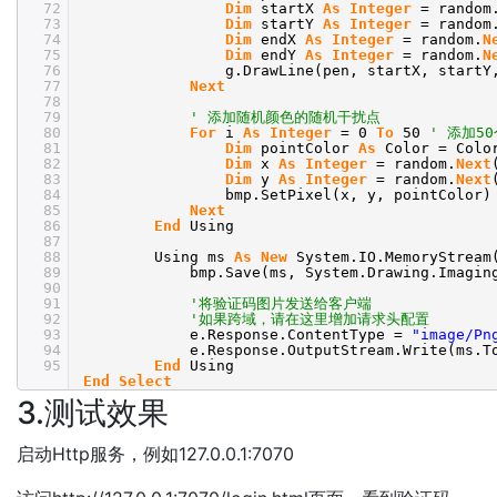
72
Dim
startX
As
Integer
= random
73
Dim
startY
As
Integer
= random
74
Dim
endX
As
Integer
= random.
N
75
Dim
endY
As
Integer
= random.
N
76
g.DrawLine(pen, startX, startY
77
Next
78
79
' 添加随机颜色的随机干扰点
80
For
i
As
Integer
= 0
To
50
' 添加5
81
Dim
pointColor
As
Color = Colo
82
Dim
x
As
Integer
= random.
Next
83
Dim
y
As
Integer
= random.
Next
84
bmp.SetPixel(x, y, pointColor)
85
Next
86
End
Using
87
88
Using ms
As
New
System.IO.MemoryStream
89
bmp.Save(ms, System.Drawing.Imagin
90
91
'将验证码图片发送给客户端
92
'如果跨域，请在这里增加请求头配置
93
e.Response.ContentType =
"image/Pn
94
e.Response.OutputStream.Write(ms.
95
End
Using
End
Select
3.测试效果
启动Http服务，例如127.0.0.1:7070