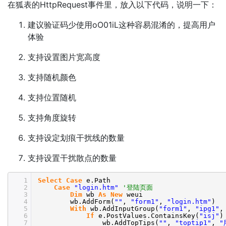
在狐表的HttpRequest事件里，放入以下代码，说明一下：
建议验证码少使用oO01iL这种容易混淆的，提高用户
体验
支持设置图片宽高度
支持随机颜色
支持位置随机
支持角度旋转
支持设定划痕干扰线的数量
支持设置干扰散点的数量
1
Select
Case
e.Path
2
Case
"login.htm"
'登陆页面
3
Dim
wb
As
New
weui
4
wb.AddForm(
""
,
"form1"
,
"login.htm"
)
5
With
wb.AddInputGroup(
"form1"
,
"ipg1"
6
If
e.PostValues.ContainsKey(
"isj"
7
wb.AddTopTips(
""
,
"toptip1"
,
"