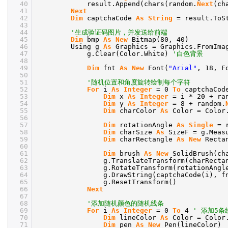
40
result.Append(chars(random.
Next
(ch
41
Next
42
Dim
captchaCode
As
String
= result.ToS
43
44
'生成验证码图片，并发送给前端
45
Dim
bmp
As
New
Bitmap(80, 40)
46
Using g
As
Graphics = Graphics.FromIma
47
g.Clear(Color.White)
'白色背景
48
49
Dim
fnt
As
New
Font(
"Arial"
, 18, F
50
51
'随机位置和角度旋转绘制每个字符
52
For
i
As
Integer
= 0
To
captchaCod
53
Dim
x
As
Integer
= i * 20 + ra
54
Dim
y
As
Integer
= 8 + random.
55
Dim
charColor
As
Color = Color
56
57
Dim
rotationAngle
As
Single
= 
58
Dim
charSize
As
SizeF = g.Meas
59
Dim
charRectangle
As
New
Recta
60
61
Dim
brush
As
New
SolidBrush(ch
62
g.TranslateTransform(charRecta
63
g.RotateTransform(rotationAngl
64
g.DrawString(captchaCode(i), f
65
g.ResetTransform()
66
Next
67
68
'添加随机颜色的随机线条
69
For
i
As
Integer
= 0
To
4
' 添加5条
70
Dim
lineColor
As
Color = Color
71
Dim
pen
As
New
Pen(lineColor)