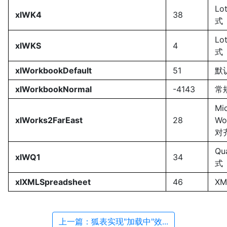
Lo
xlWK4
38
式
Lo
xlWKS
4
式
xlWorkbookDefault
51
默
xlWorkbookNormal
-4143
常
Mi
xlWorks2FarEast
28
Wo
对
Qu
xlWQ1
34
式
xlXMLSpreadsheet
46
X
上一篇：狐表实现"加载中"效...