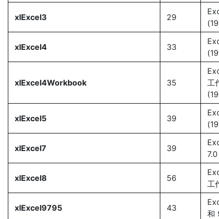
Ex
xlExcel3
29
(1
Ex
xlExcel4
33
(1
Ex
xlExcel4Workbook
35
工
(1
Ex
xlExcel5
39
(1
Ex
xlExcel7
39
7.
Ex
xlExcel8
56
工
Ex
xlExcel9795
43
和 