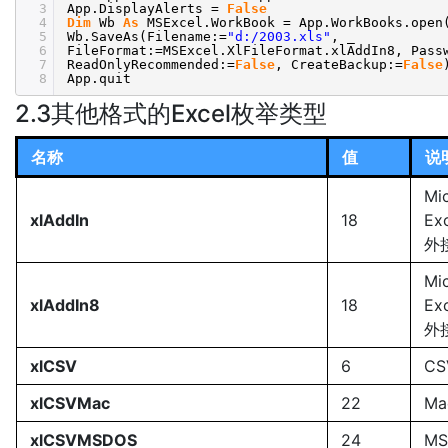
3
App.DisplayAlerts =
False
4
Dim
Wb
As
MSExcel.WorkBook = App.WorkBooks.open
5
Wb.SaveAs(Filename:=
"d:/2003.xls"
, _
6
FileFormat:=MSExcel.XlFileFormat.xlAddIn8, Pass
7
ReadOnlyRecommended:=
False
, CreateBackup:=
False
8
App.quit
2.3其他格式的Excel枚举类型
名称
值
说
Mi
xlAddIn
18
Ex
外
Mi
xlAddIn8
18
Ex
外
xlCSV
6
CS
xlCSVMac
22
Ma
xlCSVMSDOS
24
MS