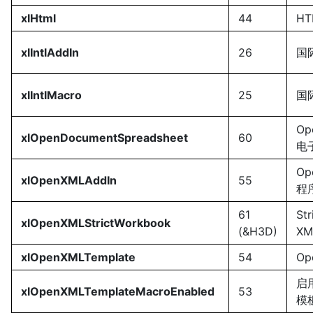
xlHtml
44
HT
xlIntlAddIn
26
国
xlIntlMacro
25
国
Op
xlOpenDocumentSpreadsheet
60
电
Op
xlOpenXMLAddIn
55
程
61
Str
xlOpenXMLStrictWorkbook
(&H3D)
XM
xlOpenXMLTemplate
54
Op
启用
xlOpenXMLTemplateMacroEnabled
53
模