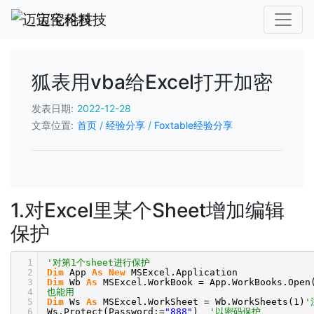
迈宝伦科技
狐表用vba给Excel打开加密
发表日期:
2022-12-28
文章位置:
首页
/
经验分享
/
Foxtable经验分享
1.对Excel里某个Sheet增加编辑
保护
1
'对第1个sheet进行保护
2
Dim
App
As
New
MSExcel.Application
3
Dim
Wb
As
MSExcel.WorkBook = App.WorkBooks.Open
4
也能用
5
Dim
Ws
As
MSExcel.WorkSheet = Wb.WorkSheets(1)
'
6
Ws.Protect(Password:=
"888"
)
'以密码保护