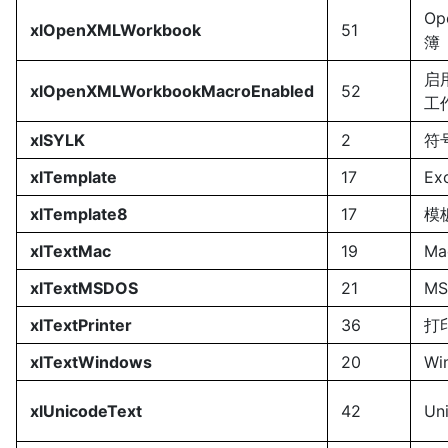
Op
xlOpenXMLWorkbook
51
簿
启用
xlOpenXMLWorkbookMacroEnabled
52
工
xlSYLK
2
符
xlTemplate
17
Ex
xlTemplate8
17
模板
xlTextMac
19
Ma
xlTextMSDOS
21
MS
xlTextPrinter
36
打
xlTextWindows
20
Wi
xlUnicodeText
42
Un