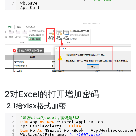
7
Wb.Save
App.Quit
2对Excel的打开增加密码
2.1给xlsx格式加密
1
'加密xlsx的excel，密码是888
2
Dim
App
As
New
MSExcel.Application
3
App.DisplayAlerts =
False
4
Dim
Wb
As
MSExcel.WorkBook = App.WorkBooks.open
5
Wb.SaveAs(Filename:=
"d:/2007.xlsx"
, _