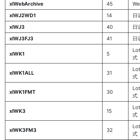
xlWebArchive
45
We
xlWJ2WD1
14
日语
xlWJ3
40
日语
xlWJ3FJ3
41
日语
Lo
xlWK1
5
式
Lo
xlWK1ALL
31
式
Lo
xlWK1FMT
30
式
Lo
xlWK3
15
式
Lo
xlWK3FM3
32
式