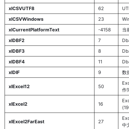
xlCSVUTF8
62
UT
xlCSVWindows
23
Wi
xlCurrentPlatformText
-4158
当
xlDBF2
7
Db
xlDBF3
8
Db
xlDBF4
11
Db
xlDIF
9
数
Ex
xlExcel12
50
作
Ex
xlExcel2
16
(19
Ex
xlExcel2FarEast
27
中文