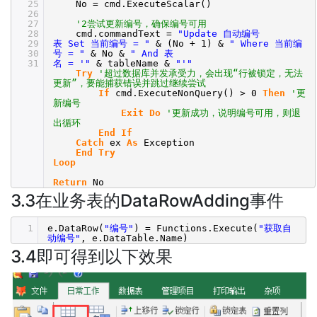
25
No = cmd.ExecuteScalar()
26
27
'2尝试更新编号，确保编号可用
28
cmd.commandText =
"Update 自动编号
29
表 Set 当前编号 = "
& (No + 1) &
" Where 当前编
30
号 = "
& No &
" And 表
31
名 = '"
& tableName &
"'"
Try
'超过数据库并发承受力，会出现“行被锁定，无法
更新”，要能捕获错误并跳过继续尝试
If
cmd.ExecuteNonQuery() > 0
Then
'更
新编号
Exit
Do
'更新成功，说明编号可用，则退
出循环
End
If
Catch
ex
As
Exception
End
Try
Loop
Return
No
3.3在业务表的DataRowAdding事件
1
e.DataRow(
"编号"
) = Functions.Execute(
"获取自
动编号"
, e.DataTable.Name)
3.4即可得到以下效果