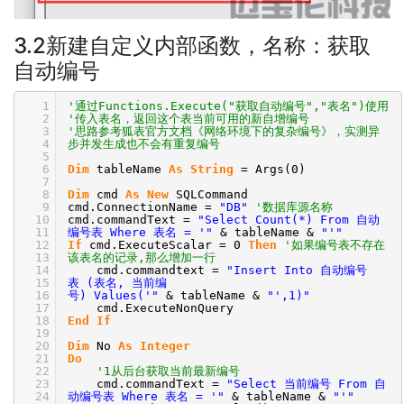
3.2新建自定义内部函数，名称：获取
自动编号
1
'通过Functions.Execute("获取自动编号","表名")使用
2
'传入表名，返回这个表当前可用的新自增编号
3
'思路参考狐表官方文档《网络环境下的复杂编号》，实测异
4
步并发生成也不会有重复编号
5
6
Dim
tableName
As
String
= Args(0)
7
8
Dim
cmd
As
New
SQLCommand
9
cmd.ConnectionName =
"DB"
'数据库源名称
10
cmd.commandText =
"Select Count(*) From 自动
11
编号表 Where 表名 = '"
& tableName &
"'"
12
If
cmd.ExecuteScalar = 0
Then
'如果编号表不存在
13
该表名的记录,那么增加一行
14
cmd.commandtext =
"Insert Into 自动编号
15
表 (表名, 当前编
16
号) Values('"
& tableName &
"',1)"
17
cmd.ExecuteNonQuery
18
End
If
19
20
Dim
No
As
Integer
21
Do
22
'1从后台获取当前最新编号
23
cmd.commandText =
"Select 当前编号 From 自
24
动编号表 Where 表名 = '"
& tableName &
"'"